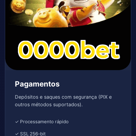
Pagamentos
Depósitos e saques com segurança (PIX e
outros métodos suportados).
✓ Processamento rápido
✓ SSL 256-bit