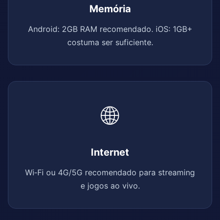
Memória
Android: 2GB RAM recomendado. iOS: 1GB+
costuma ser suficiente.
🌐
Internet
Wi‑Fi ou 4G/5G recomendado para streaming
e jogos ao vivo.