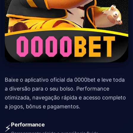
Baixe o aplicativo oficial da 0000bet e leve toda
a diversão para o seu bolso. Performance
otimizada, navegação rápida e acesso completo
a jogos, bônus e pagamentos.
Performance
⚡