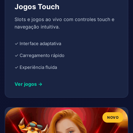
Jogos Touch
Slots e jogos ao vivo com controles touch e
navegação intuitiva.
✓ Interface adaptativa
✓ Carregamento rápido
✓ Experiência fluida
Ver jogos →
NOVO