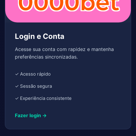
Login e Conta
Acesse sua conta com rapidez e mantenha
preferências sincronizadas.
✓ Acesso rápido
✓ Sessão segura
✓ Experiência consistente
Fazer login →