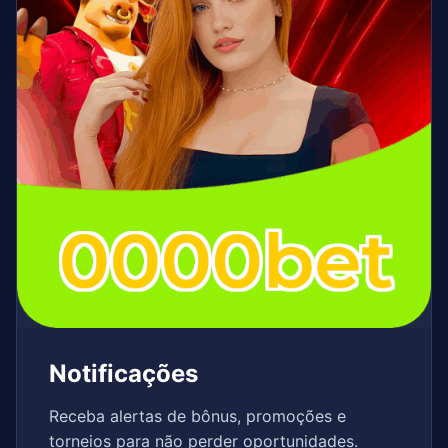
Notificações
Receba alertas de bônus, promoções e
torneios para não perder oportunidades.