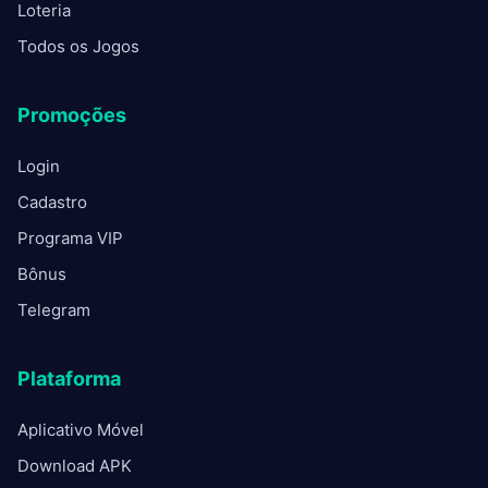
Loteria
Todos os Jogos
Promoções
Login
Cadastro
Programa VIP
Bônus
Telegram
Plataforma
Aplicativo Móvel
Download APK