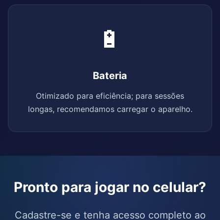
🔋
Bateria
Otimizado para eficiência; para sessões
longas, recomendamos carregar o aparelho.
Pronto para jogar no celular?
Cadastre-se e tenha acesso completo ao